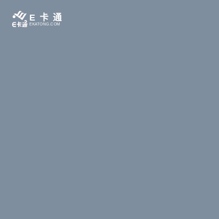
E卡通
EKATONG.COM